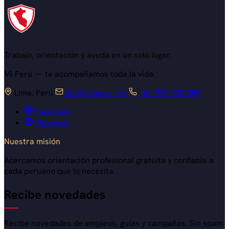
Trabajo, orientación y ayuda en un solo lugar.
Mi Perú — te acompañamos toda la vida.
Lima, Perú
info@miperu.org
+51 929 393 555
Facebook
Pinterest
Nuestra misión
Acercamos orientación profesional
gratuita y confiable
a
cada peruano que lo necesita.
Recibe novedades
Recibe novedades de empleos, guías y campañas. Sin spam.