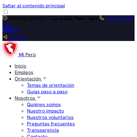
Saltar al contenido principal
Atención gratuita ·
Lun a Sáb, 9am – 6pm
+51 929 393
555
Ingresar
Mi
Perú
Inicio
Empleos
Orientación
Temas de orientación
Guías paso a paso
Nosotros
Quiénes somos
Nuestro impacto
Nuestros voluntarios
Preguntas frecuentes
Transparencia
Contacto