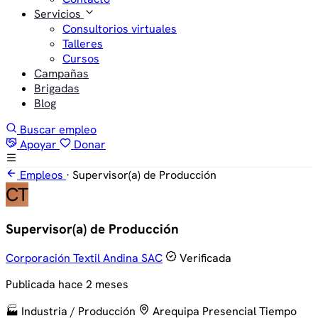
Servicios
Consultorios virtuales
Talleres
Cursos
Campañas
Brigadas
Blog
Buscar empleo
Apoyar
Donar
Empleos
·
Supervisor(a) de Producción
CT
Supervisor(a) de Producción
Corporación Textil Andina SAC
Verificada
Publicada hace 2 meses
🏭 Industria / Producción
Arequipa
Presencial
Tiempo