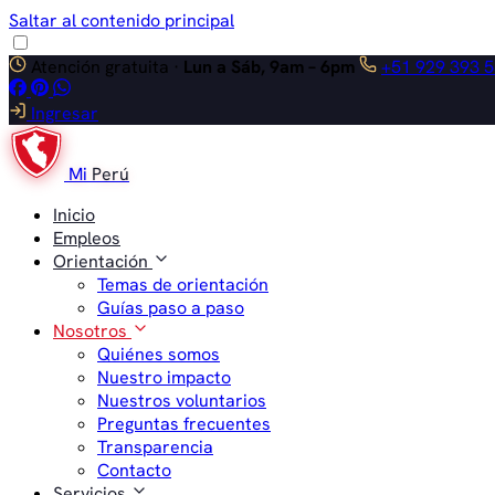
Saltar al contenido principal
Atención gratuita ·
Lun a Sáb, 9am – 6pm
+51 929 393 
Ingresar
Mi
Perú
Inicio
Empleos
Orientación
Temas de orientación
Guías paso a paso
Nosotros
Quiénes somos
Nuestro impacto
Nuestros voluntarios
Preguntas frecuentes
Transparencia
Contacto
Servicios