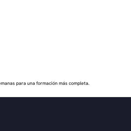
ac
1 sesión de 3 horas
Chef Rosa Mendoza - Nutricionist
c. Laura Méndez - Terapeuta
semanas para una formación más completa.