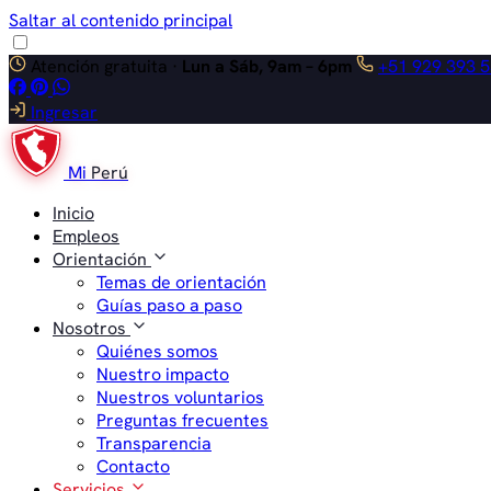
Saltar al contenido principal
Atención gratuita ·
Lun a Sáb, 9am – 6pm
+51 929 393 
Ingresar
Mi
Perú
Inicio
Empleos
Orientación
Temas de orientación
Guías paso a paso
Nosotros
Quiénes somos
Nuestro impacto
Nuestros voluntarios
Preguntas frecuentes
Transparencia
Contacto
Servicios